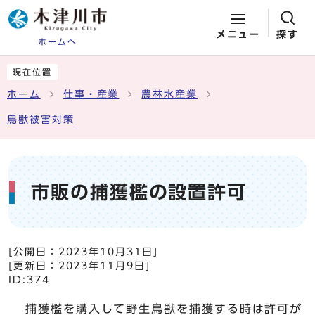
メニュー
探す
ホームへ
ページの先頭です
ここから本文です
現在位置
ホーム
仕事・産業
農林水産業
鳥獣被害対策
市販の捕獲檻の設置許可
[公開日：
2023年10月31日
]
[更新日：
2023年11月9日
]
ID:374
捕獲檻を購入して野生鳥獣を捕獲する時は許可が