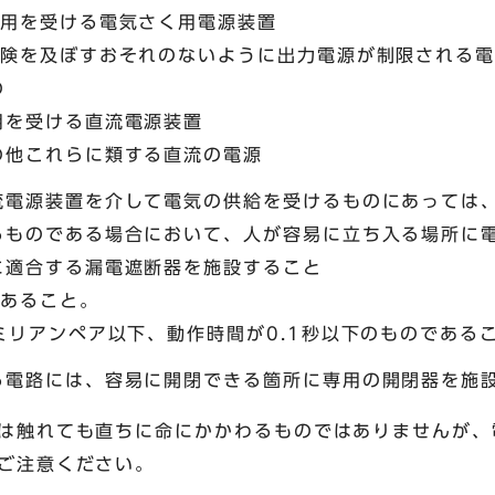
適用を受ける電気さく用電源装置
危険を及ぼすおそれのないように出力電源が制限される
の
用を受ける直流電源装置
の他これらに類する直流の電源
流電源装置を介して電気の供給を受けるものにあっては、
るものである場合において、人が容易に立ち入る場所に
に適合する漏電遮断器を施設すること
であること。
ミリアンペア以下、動作時間が0.1秒以下のものである
る電路には、容易に開閉できる箇所に専用の開閉器を施
は触れても直ちに命にかかわるものではありませんが、
ご注意ください。