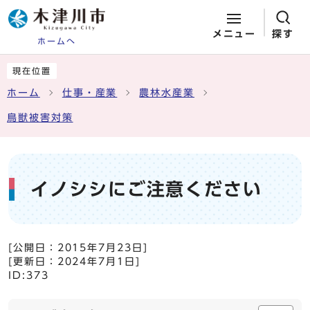
メニュー
探す
ホームへ
ページの先頭です
ここから本文です
現在位置
ホーム
仕事・産業
農林水産業
鳥獣被害対策
イノシシにご注意ください
[公開日：
2015年7月23日
]
[更新日：
2024年7月1日
]
ID:373