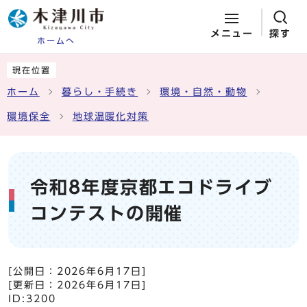
メニュー
探す
ホームへ
ページの先頭です
ここから本文です
現在位置
ホーム
暮らし・手続き
環境・自然・動物
環境保全
地球温暖化対策
令和8年度京都エコドライブ
コンテストの開催
[公開日：
2026年6月17日
]
[更新日：
2026年6月17日
]
ID:3200