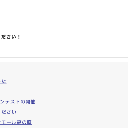
ください！
した
コンテストの開催
ください
ンモール高の原