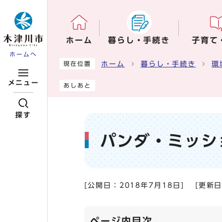
ページの先頭です
ホーム
暮らし・手続き
子育て
ホームへ
ここから本文です
ホーム
暮らし・手続き
環
現在位置
メニュー
あしあと
探す
パンダ・ミッシ
[公開日：
2018年7月18日
]
[更新
ページ内目次