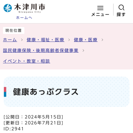
メニュー
探す
ホームへ
ページの先頭です
ここから本文です
現在位置
ホーム
健康・福祉・医療
健康・医療
国民健康保険・後期高齢者保健事業
イベント・教室・相談
健康あっぷクラス
[公開日：
2024年5月15日
]
[更新日：
2026年7月21日
]
ID:2941