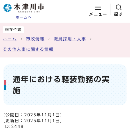
メニュー
探す
ホームへ
ページの先頭です
ここから本文です
現在位置
ホーム
市政情報
職員採用・人事
その他人事に関する情報
通年における軽装勤務の実
施
[公開日：
2025年11月1日
]
[更新日：
2025年11月1日
]
ID:2448