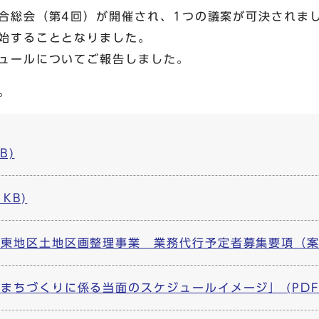
合総会（第4回）が開催され、1つの議案が可決されま
始することとなりました。
ュールについてご報告しました。
。
B)
1KB)
東地区土地区画整理事業 業務代行予定者募集要項（案）」 (
まちづくりに係る当面のスケジュールイメージ」 (PDF, 1