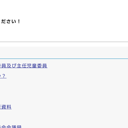
ください！
委員及び主任児童委員
か？
考資料
員会会議録