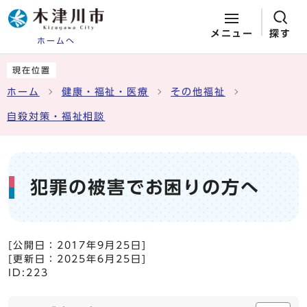
メニュー
探す
ホームへ
ページの先頭です
ここから本文です
現在位置
ホーム
健康・福祉・医療
その他福祉
自殺対策・福祉相談
犯罪の被害でお困りの方へ
[公開日：
2017年9月25日
]
[更新日：
2025年6月25日
]
ID:223