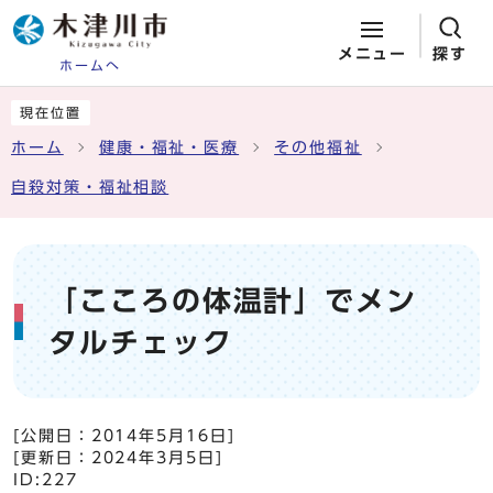
メニュー
探す
ホームへ
ページの先頭です
ここから本文です
現在位置
ホーム
健康・福祉・医療
その他福祉
自殺対策・福祉相談
「こころの体温計」でメン
タルチェック
[公開日：
2014年5月16日
]
[更新日：
2024年3月5日
]
ID:227