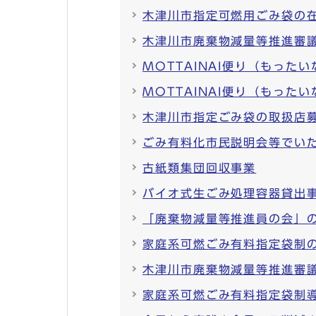
木津川市指定可燃用ごみ袋の
木津川市廃棄物減量等推進審議
MOTTAINAI便り（もったいな
MOTTAINAI便り（もったい
木津川市指定ごみ袋の取扱店
ごみ有料化市民説明会等でい
古紙類集団回収事業
バイオ式生ごみ処理容器貸出
「廃棄物減量等推進員の会」
家庭系可燃ごみ有料指定袋制
木津川市廃棄物減量等推進審
家庭系可燃ごみ有料指定袋制