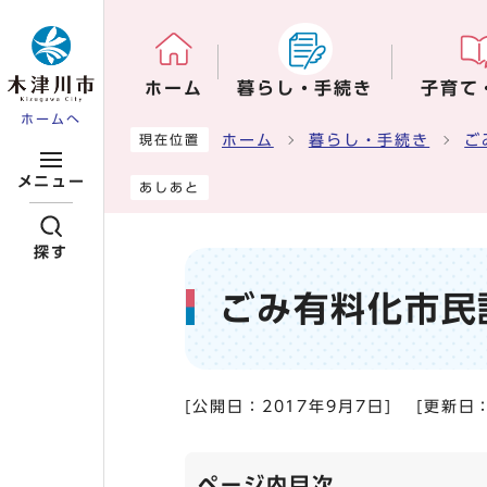
ページの先頭です
ホーム
暮らし・手続き
子育て
ホームへ
ここから本文です
ホーム
暮らし・手続き
ご
現在位置
メニュー
あしあと
探す
ごみ有料化市民
[公開日：
2017年9月7日
]
[更新日
ページ内目次