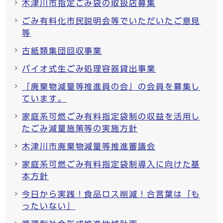
木津川市指定ごみ袋の取扱店募集
ごみ有料化市民説明会等でいただいたご意見
等
古紙類集団回収事業
バイオ式生ごみ処理容器貸出事業
「廃棄物減量等推進員の会」の会員を募集し
ています。
家庭系可燃ごみ有料指定袋制の収益を活用し
たごみ減量施策等の実施方針
木津川市廃棄物減量等推進審議会
家庭系可燃ごみ有料指定袋制導入に向けた基
本方針
今日から実践！食品ロス削減！合言葉は「も
ったいない」