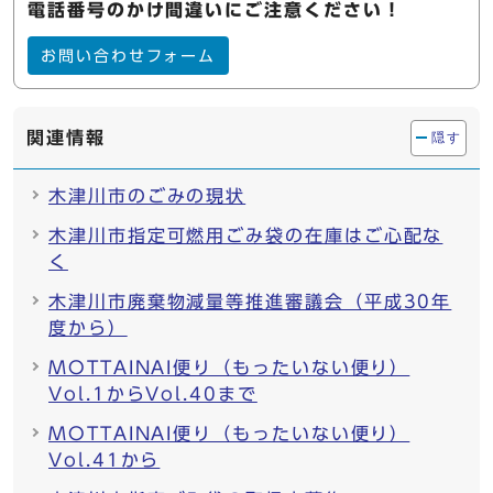
電話番号のかけ間違いにご注意ください！
お問い合わせフォーム
関連情報
隠す
木津川市のごみの現状
木津川市指定可燃用ごみ袋の在庫はご心配な
く
木津川市廃棄物減量等推進審議会（平成30年
度から）
MOTTAINAI便り（もったいない便り）
Vol.1からVol.40まで
MOTTAINAI便り（もったいない便り）
Vol.41から