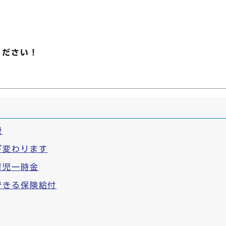
ください！
費
が変わります
育児一時金
できる保険給付