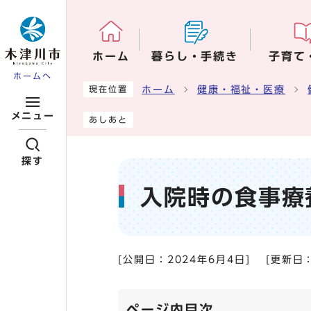
ページの先頭です
ホーム
暮らし・手続き
子育て
ホームへ
ここから本文です
ホーム
健康・福祉・医療
現在位置
メニュー
あしあと
探す
入院時の食事療
[公開日：
2024年6月4日
]
[更新日
ページ内目次