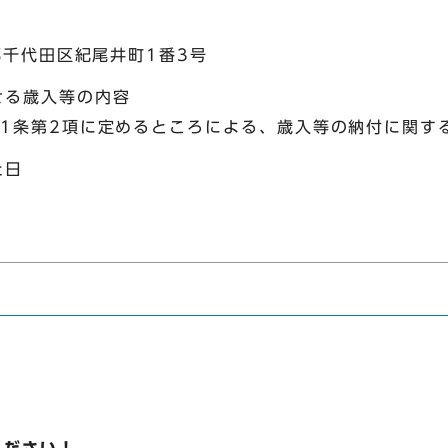
都千代田区紀尾井町1番3号
せる歳入等の内容
31条第2項に定めるところによる、歳入等の納付に関す
た日