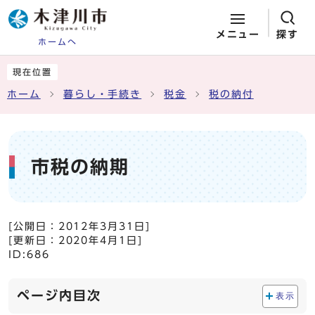
メニュー
探す
ホームへ
ページの先頭です
ここから本文です
現在位置
ホーム
暮らし・手続き
税金
税の納付
市税の納期
[公開日：
2012年3月31日
]
[更新日：
2020年4月1日
]
ID:686
ページ内目次
表示