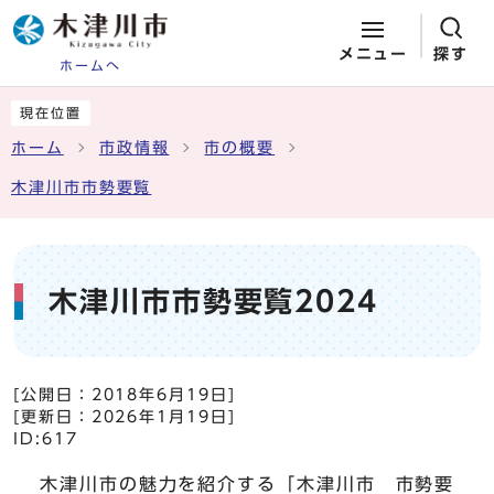
メニュー
探す
ホームへ
ページの先頭です
ここから本文です
現在位置
ホーム
市政情報
市の概要
木津川市市勢要覧
木津川市市勢要覧2024
[公開日：
2018年6月19日
]
[更新日：
2026年1月19日
]
ID:617
木津川市の魅力を紹介する「木津川市 市勢要