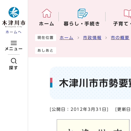
ページの先頭です
ホーム
暮らし・手続き
子育て
ホームへ
ここから本文です
ホーム
市政情報
市の概要
現在位置
メニュー
あしあと
探す
木津川市市勢要覧
[公開日：
2012年3月31日
]
[更新