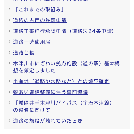
「これまでの取組み」
道路の占用の許可申請
道路工事施行承認申請（道路法24条申請）
道路一時使用届
道路台帳
木津川市にぎわい拠点施設（道の駅）基本構
想を策定しました
市有地（道路や水路など）との境界確定
狭あい道路整備に伴う事前協議
「城陽井手木津川バイパス（宇治木津線）」
の整備に向けて
道路の施設が壊れていたとき