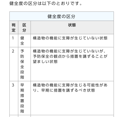
健全度の区分は以下のとおりです。
健全度の区分
判
区
状態
定
分
1
健
構造物の機能に支障が生じていない状態
全
2
予
構造物の機能に支障が生じていないが、
防
予防保全の観点から措置を講ずることが
保
望ましい状態
全
段
階
3
早
構造物の機能に支障が生じる可能性があ
期
り、早期に措置を講ずるべき状態
措
置
段
階