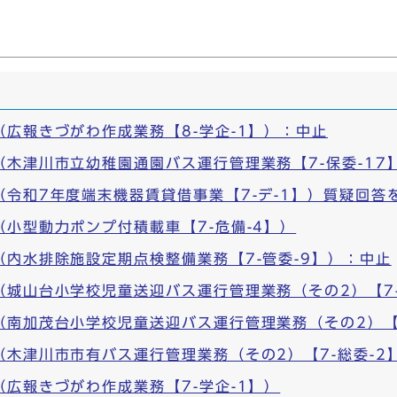
（広報きづがわ作成業務【8-学企-1】）：中止
（木津川市立幼稚園通園バス運行管理業務【7-保委-17
（令和7年度端末機器賃貸借事業【7-デ-1】）質疑回答
（小型動力ポンプ付積載車【7-危備-4】）
（内水排除施設定期点検整備業務【7-管委-9】）：中止
（城山台小学校児童送迎バス運行管理業務（その2）【7-
（南加茂台小学校児童送迎バス運行管理業務（その2）【7
（木津川市市有バス運行管理業務（その2）【7-総委-2
（広報きづがわ作成業務【7-学企-1】）