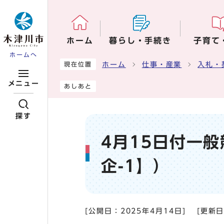
ページの先頭です
ホーム
暮らし・手続き
子育て
ホームへ
ここから本文です
ホーム
仕事・産業
入札・
現在位置
メニュー
あしあと
探す
4月15日付一
企-1】）
[公開日：
2025年4月14日
]
[更新