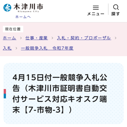
メニュー
探す
ホームへ
ページの先頭です
ここから本文です
現在位置
ホーム
仕事・産業
入札・契約・プロポーザル
入札
一般競争入札 令和7年度
4月15日付一般競争入札公
告（木津川市証明書自動交
付サービス対応キオスク端
末【7-市物-3】）