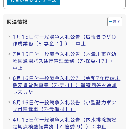
お問い合わせフォーム
関連情報
隠す
1月15日付一般競争入札公告（広報きづがわ
作成業務【8-学企-1】）：中止
7月15日付一般競争入札公告（木津川市立幼
稚園通園バス運行管理業務【7-保委-17】）：
中止
6月16日付一般競争入札公告（令和7年度端末
機器賃貸借事業【7-デ-1】）質疑回答を追加
しました。
6月16日付一般競争入札公告（小型動力ポン
プ付積載車【7-危備-4】）
4月15日付一般競争入札公告（内水排除施設
定期点検整備業務【7-管委-9】）：中止