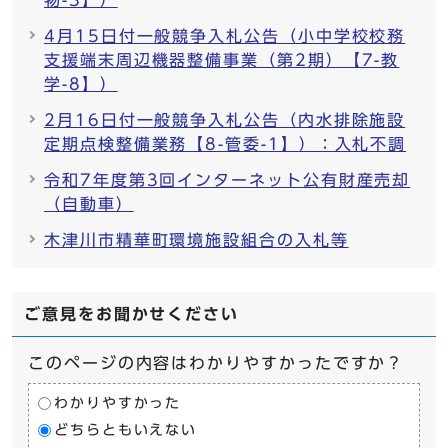
物-3】）
4月15日付一般競争入札公告（小中学校校務
支援端末周辺機器整備事業（第2期）【7-教
学-8】）
2月16日付一般競争入札公告（内水排除施設
定期点検整備業務【8-管委-1】）：入札不調
令和7年度第3回インターネット公有財産売却
（自動車）
木津川市精華町環境施設組合の入札等
ご意見をお聞かせください
このページの内容はわかりやすかったですか？
わかりやすかった
どちらともいえない