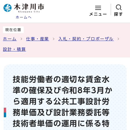
メニュー
探す
ホームへ
ページの先頭です
ここから本文です
現在位置
ホーム
仕事・産業
入札・契約・プロポーザル
設計・積算
技能労働者の適切な賃金水
準の確保及び令和8年3月か
ら適用する公共工事設計労
務単価及び設計業務委託等
技術者単価の運用に係る特