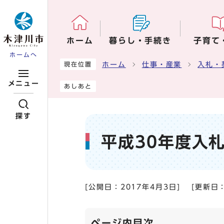
ページの先頭です
ホーム
暮らし・手続き
子育て
ホームへ
ここから本文です
ホーム
仕事・産業
入札・
現在位置
メニュー
あしあと
探す
平成30年度入
[公開日：
2017年4月3日
]
[更新日
ページ内目次