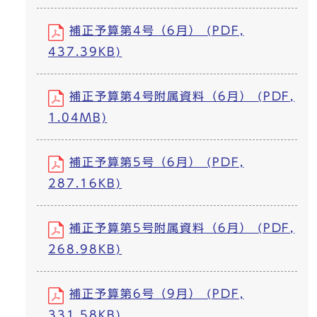
補正予算第4号（6月） (PDF,
437.39KB)
補正予算第4号附属資料（6月） (PDF,
1.04MB)
補正予算第5号（6月） (PDF,
287.16KB)
補正予算第5号附属資料（6月） (PDF,
268.98KB)
補正予算第6号（9月） (PDF,
331.58KB)