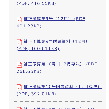
(PDF, 416.55KB)
補正予算第9号（12月） (PDF,
401.23KB)
補正予算第9号附属資料（12月）
(PDF, 1000.11KB)
補正予算第10号（12月専決） (PDF,
268.65KB)
補正予算第10号附属資料（12月専決）
(PDF, 392.01KB)