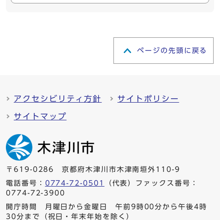
ページの先頭に戻る
アクセシビリティ方針
サイトポリシー
サイトマップ
〒619-0286 京都府木津川市木津南垣外110-9
電話番号：
0774-72-0501
（代表）ファックス番号：
0774-72-3900
開庁時間 月曜日から金曜日 午前9時00分から午後4時
30分まで（祝日・年末年始を除く）