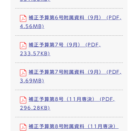
補正予算第6号附属資料（9月） (PDF,
4.56MB)
補正予算第7号（9月） (PDF,
233.57KB)
補正予算第7号附属資料（9月） (PDF,
3.69MB)
補正予算第8号（11月専決） (PDF,
296.28KB)
補正予算第8号附属資料（11月専決）