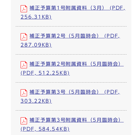
補正予算第1号附属資料（3月） (PDF,
256.31KB)
補正予算第2号（5月臨時会） (PDF,
287.09KB)
補正予算第2号附属資料（5月臨時会）
(PDF, 512.25KB)
補正予算第3号（5月臨時会） (PDF,
303.22KB)
補正予算第3号附属資料（5月臨時会）
(PDF, 584.54KB)