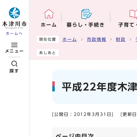
ページの先頭です
ホーム
暮らし・手続き
子育て
ホームへ
ここから本文です
ホーム
市政情報
財政
現在位置
メニュー
あしあと
探す
平成22年度木
[公開日：
2012年3月31日
]
[更新
ページ内目次