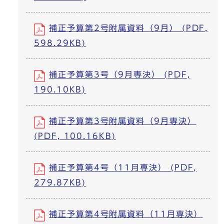
補正予算第2号附属資料（9月） (PDF,
598.29KB)
補正予算第3号（9月専決） (PDF,
190.10KB)
補正予算第3号附属資料（9月専決）
(PDF, 100.16KB)
補正予算第4号（11月専決） (PDF,
279.87KB)
補正予算第4号附属資料（11月専決）