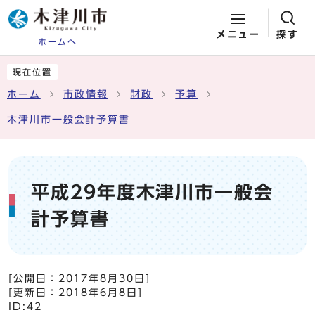
メニュー
探す
ホームへ
ページの先頭です
ここから本文です
現在位置
ホーム
市政情報
財政
予算
木津川市一般会計予算書
平成29年度木津川市一般会
計予算書
[公開日：
2017年8月30日
]
[更新日：
2018年6月8日
]
ID:42