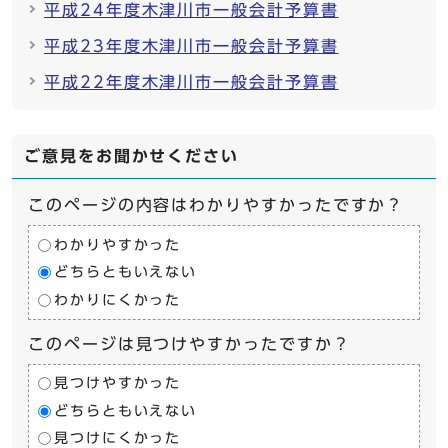
平成24年度木津川市一般会計予算書
平成23年度木津川市一般会計予算書
平成22年度木津川市一般会計予算書
ご意見をお聞かせください
このページの内容はわかりやすかったですか？
わかりやすかった
どちらともいえない
わかりにくかった
このページは見つけやすかったですか？
見つけやすかった
どちらともいえない
見つけにくかった