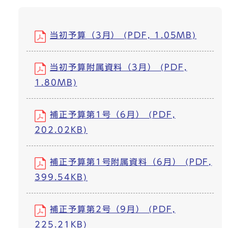
当初予算（3月） (PDF, 1.05MB)
当初予算附属資料（3月） (PDF,
1.80MB)
補正予算第1号（6月） (PDF,
202.02KB)
補正予算第1号附属資料（6月） (PDF,
399.54KB)
補正予算第2号（9月） (PDF,
225.21KB)