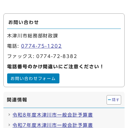
お問い合わせ
木津川市総務部財政課
電話:
0774-75-1202
ファックス: 0774-72-8382
電話番号のかけ間違いにご注意ください！
お問い合わせフォーム
関連情報
隠す
令和8年度木津川市一般会計予算書
令和7年度木津川市一般会計予算書