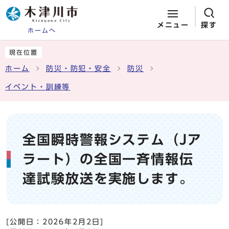
メニュー
探す
ホームへ
ページの先頭です
ここから本文です
現在位置
ホーム
防災・防犯・安全
防災
イベント・訓練等
全国瞬時警報システム（Jア
ラート）の全国⼀⻫情報伝
達試験放送を実施します。
[公開日：
2026年2月2日
]