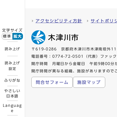
アクセシビリティ方針
サイトポリ
文字サイズ
標準
拡大
読み上げ
〒619-0286 京都府木津川市木津南垣外11
電話番号：
0774-72-0501
（代表）ファックス
読み上げ
開庁時間 月曜日から金曜日 午前9時00分
設定
開庁時間が異なる組織、施設がありますので
ふりがな
問合せフォーム
施設マップ
やさしい
日本語
Languag
e