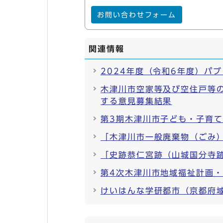
お問い合わせフォーム
関連情報
2024年度（令和6年度）パ
木津川市空家等及び空住戸等
する意見募集結果
第3期木津川市子ども・子育
「木津川市一般廃棄物（ごみ
「史跡恭仁宮跡（山城国分寺
第4次木津川市地域福祉計画
けいはんな学研都市（京都府