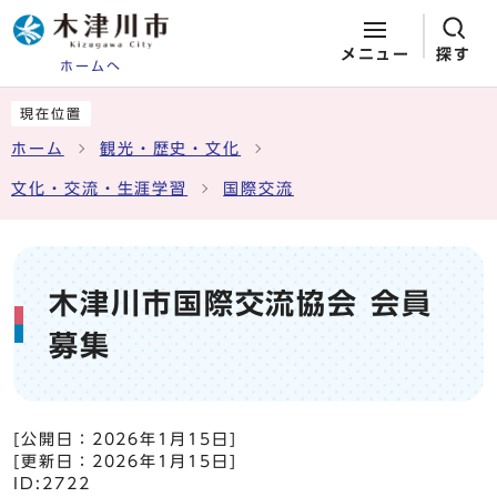
メニュー
探す
ホームへ
ページの先頭です
ここから本文です
現在位置
ホーム
観光・歴史・文化
文化・交流・生涯学習
国際交流
木津川市国際交流協会 会員
募集
[公開日：
2026年1月15日
]
[更新日：
2026年1月15日
]
ID:2722