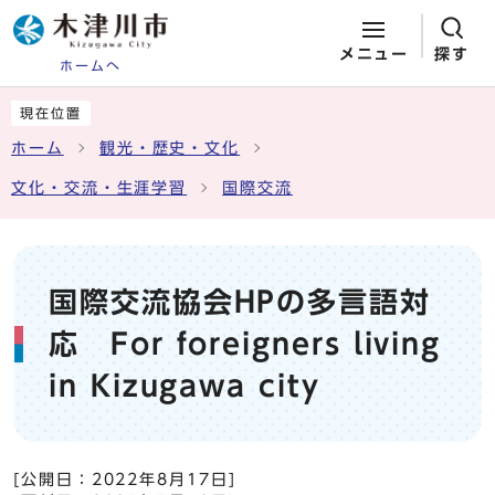
メニュー
探す
ホームへ
ページの先頭です
ここから本文です
現在位置
ホーム
観光・歴史・文化
文化・交流・生涯学習
国際交流
国際交流協会HPの多言語対
応 For foreigners living
in Kizugawa city
[公開日：
2022年8月17日
]