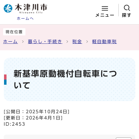
メニュー
探す
ホームへ
ページの先頭です
ここから本文です
現在位置
ホーム
暮らし・手続き
税金
軽自動車税
新基準原動機付自転車につ
いて
[公開日：
2025年10月24日
]
[更新日：
2026年4月1日
]
ID:2453