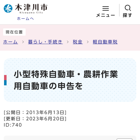
メニュー
探す
ホームへ
ページの先頭です
ここから本文です
現在位置
ホーム
暮らし・手続き
税金
軽自動車税
小型特殊自動車・農耕作業
用自動車の申告を
[公開日：
2013年6月13日
]
[更新日：
2023年6月20日
]
ID:740