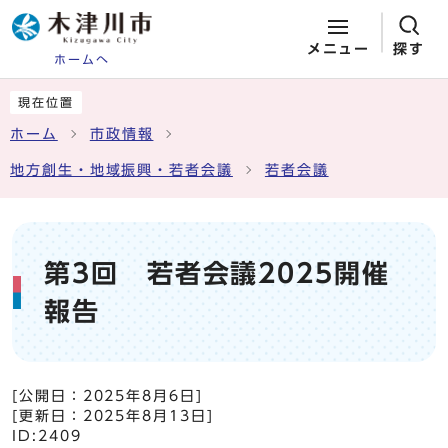
メニュー
探す
ホームへ
ページの先頭です
ここから本文です
現在位置
ホーム
市政情報
地方創生・地域振興・若者会議
若者会議
第3回 若者会議2025開催
報告
[公開日：
2025年8月6日
]
[更新日：
2025年8月13日
]
ID:2409