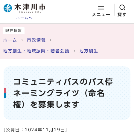
メニュー
探す
ホームへ
ページの先頭です
ここから本文です
現在位置
ホーム
市政情報
地方創生・地域振興・若者会議
地方創生
コミュニティバスのバス停
ネーミングライツ（命名
権）を募集します
[公開日：
2024年11月29日
]