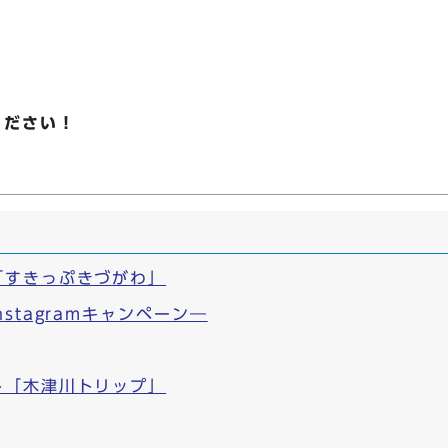
ください！
「すきっぷきづがわ」
stagramキャンペーン―
ト「木津川トリップ」