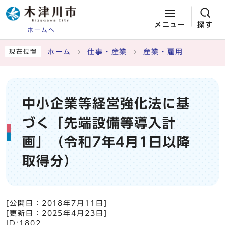
メニュー
探す
ホームへ
ページの先頭です
ここから本文です
ホーム
仕事・産業
産業・雇用
現在位置
中小企業等経営強化法に基
づく「先端設備等導入計
画」（令和7年4月1日以降
取得分）
[公開日：
2018年7月11日
]
[更新日：
2025年4月23日
]
ID:1802