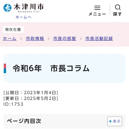
メニュー
探す
ホームへ
ページの先頭です
ここから本文です
現在位置
ホーム
市政情報
市長の部屋
市長活動記録
令和6年 市長コラム
[公開日：
2023年1月4日
]
[更新日：
2025年5月2日
]
ID:1753
ページ内目次
表示