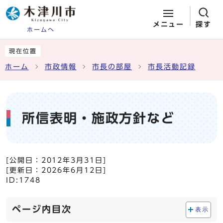
メニュー
探す
ホームへ
ページの先頭です
ここから本文です
現在位置
ホーム
市政情報
市長の部屋
市長活動記録
所信表明・施政方針など
[公開日：
2012年3月31日
]
[更新日：
2026年6月12日
]
ID:1748
ページ内目次
表示