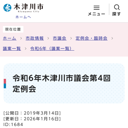
メニュー
探す
ホームへ
ページの先頭です
ここから本文です
現在位置
ホーム
市政情報
市議会
定例会・臨時会
議案一覧
令和6年（議案一覧）
令和6年木津川市議会第4回
定例会
[公開日：
2019年3月14日
]
[更新日：
2026年1月16日
]
ID:1684