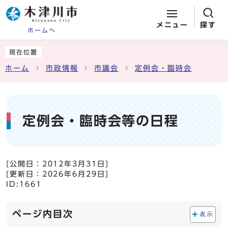
メニュー
探す
ホームへ
ページの先頭です
ここから本文です
現在位置
ホーム
市政情報
市議会
定例会・臨時会
定例会・臨時会等の日程
[公開日：
2012年3月31日
]
[更新日：
2026年6月29日
]
ID:1661
ページ内目次
表示