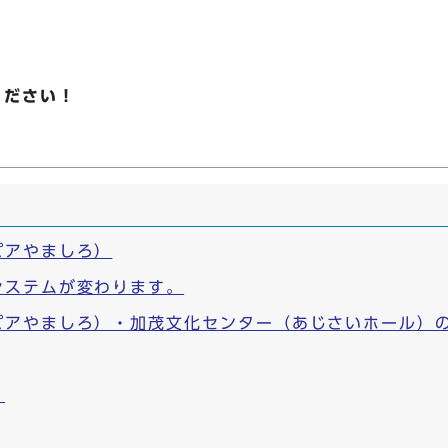
ください！
ピアやましろ）
システムが変わります。
ピアやましろ）・加茂文化センター（あじさいホール）
）