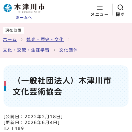
メニュー
探す
ホームへ
ページの先頭です
ここから本文です
現在位置
ホーム
観光・歴史・文化
文化・交流・生涯学習
文化団体
（一般社団法人）木津川市
文化芸術協会
[公開日：
2022年2月18日
]
[更新日：
2026年6月4日
]
ID:1489