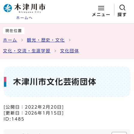
メニュー
探す
ホームへ
ページの先頭です
ここから本文です
現在位置
ホーム
観光・歴史・文化
文化・交流・生涯学習
文化団体
木津川市文化芸術団体
[公開日：
2022年2月20日
]
[更新日：
2026年1月15日
]
ID:1485