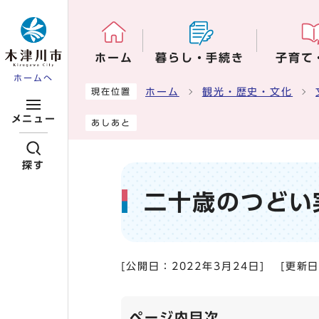
ページの先頭です
ホーム
暮らし・手続き
子育て
ホームへ
ここから本文です
ホーム
観光・歴史・文化
現在位置
メニュー
あしあと
探す
二十歳のつどい
[公開日：
2022年3月24日
]
[更新
ページ内目次