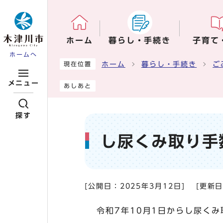
ページの先頭です
ホーム
暮らし・手続き
子育て
ホームへ
ここから本文です
ホーム
暮らし・手続き
ご
現在位置
メニュー
あしあと
探す
し尿くみ取り手
[公開日：
2025年3月12日
]
[更新
令和7年10月1日からし尿くみ