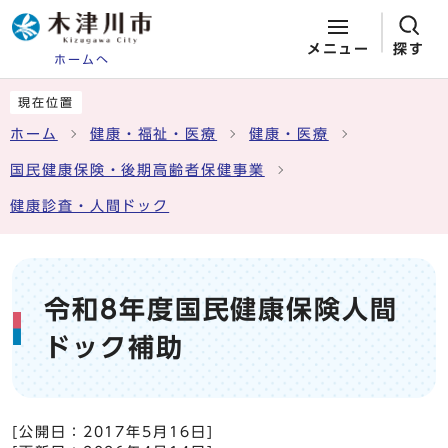
メニュー
探す
ホームへ
ページの先頭です
ここから本文です
現在位置
ホーム
健康・福祉・医療
健康・医療
国民健康保険・後期高齢者保健事業
健康診査・人間ドック
令和8年度国民健康保険人間
ドック補助
[公開日：
2017年5月16日
]