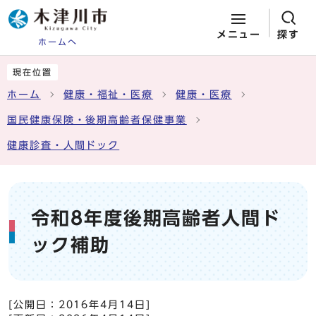
メニュー
探す
ホームへ
ページの先頭です
ここから本文です
現在位置
ホーム
健康・福祉・医療
健康・医療
国民健康保険・後期高齢者保健事業
健康診査・人間ドック
令和8年度後期高齢者人間ド
ック補助
[公開日：
2016年4月14日
]