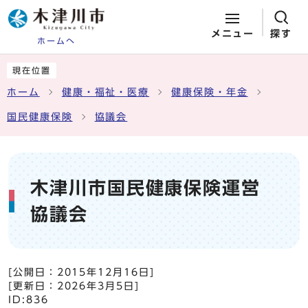
メニュー
探す
ホームへ
ページの先頭です
ここから本文です
現在位置
ホーム
健康・福祉・医療
健康保険・年金
国民健康保険
協議会
木津川市国民健康保険運営
協議会
[公開日：
2015年12月16日
]
[更新日：
2026年3月5日
]
ID:836