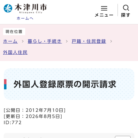
メニュー
探す
ホームへ
ページの先頭です
ここから本文です
現在位置
ホーム
暮らし・手続き
戸籍・住民登録
外国人住民
外国人登録原票の開示請求
[公開日：
2012年7月10日
]
[更新日：
2026年8月5日
]
ID:772