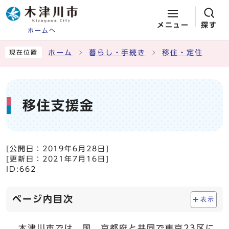
メニュー
探す
ホームへ
ページの先頭です
ここから本文です
ホーム
暮らし・手続き
移住・定住
現在位置
移住支援金
[公開日：
2019年6月28日
]
[更新日：
2021年7月16日
]
ID:662
ページ内目次
表示
木津川市では、国、京都府と共同で東京23区に